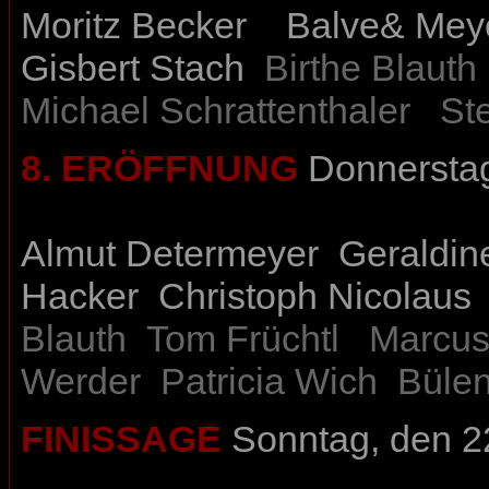
Moritz Becker
Balve& Mey
Gisbert Stach
Birthe Blauth
Michael Schrattenthaler
St
8. ERÖFFNUNG
Donnerstag
Almut Determeyer
Geraldin
Hacker
Christoph Nicolaus
Blauth
Tom Früchtl
Marcus
Werder
Patricia Wich
Bülen
FINISSAGE
Sonntag, den 2