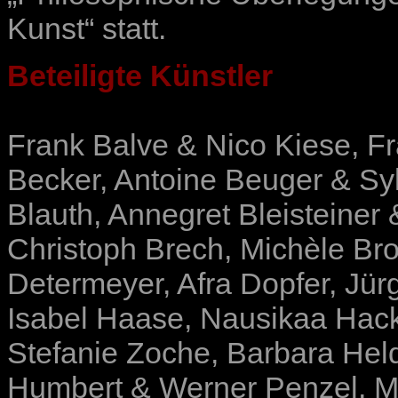
Kunst“ statt.
Beteiligte Künstler
Frank Balve & Nico Kiese
,
Fr
Becker
,
Antoine Beuger & Sy
Blauth
,
Annegret Bleisteiner
Christoph Brech
,
Michèle Br
Determeyer
,
Afra Dopfer
,
Jür
Isabel Haase
,
Nausikaa Hac
Stefanie Zoche
,
Barbara Hel
Humbert & Werner Penzel
,
M