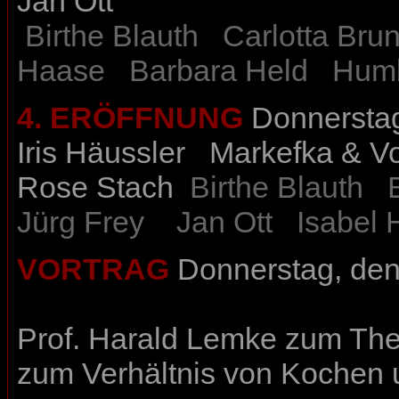
Jan Ott
Birthe Blauth
Carlotta Brun
Haase
Barbara Held
Humb
4. ERÖFFNUNG
Donnerstag
Iris Häussler
Markefka & V
Rose Stach
Birthe Blauth
Jürg Frey
Jan Ot
t
Isabel
VORTRAG
Donnerstag, den
Prof. Harald Lemke
zum The
zum Verhältnis von Kochen 