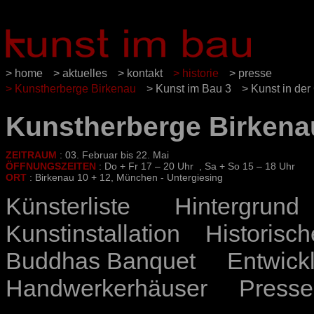
> home
> aktuelles
> kontakt
> historie
> presse
> Kunstherberge Birkenau
> Kunst im Bau 3
> Kunst in der
Kunstherberge Birkena
ZEITRAUM
: 03. Februar bis 22. Mai
ÖFFNUNGSZEITEN
: Do + Fr 17 – 20 Uhr , Sa + So 15 – 18 Uhr
ORT
:
Birkenau 10 + 12, München - Untergiesing
Künsterliste
Hintergrund
Kunstinstallation
Historisc
Buddhas Banquet
Entwick
Handwerkerhäuser
Presse